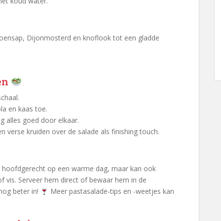
 met koud water.
itroensap, Dijonmosterd en knoflook tot een gladde
len
chaal.
la en kaas toe.
g alles goed door elkaar.
 verse kruiden over de salade als finishing touch.
als hoofdgerecht op een warme dag, maar kan ook
s of vis. Serveer hem direct of bewaar hem in de
nog beter in!
Meer pastasalade-tips en -weetjes kan