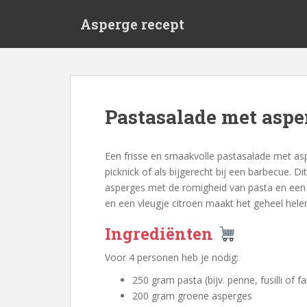
S
Asperge recept
k
i
p
t
o
m
Pastasalade met asp
a
i
n
Een frisse en smaakvolle pastasalade met asp
c
picknick of als bijgerecht bij een barbecue. 
o
asperges met de romigheid van pasta en een h
n
en een vleugje citroen maakt het geheel hele
t
e
Ingrediënten
n
Voor 4 personen heb je nodig:
t
250 gram pasta (bijv. penne, fusilli of fa
200 gram groene asperges