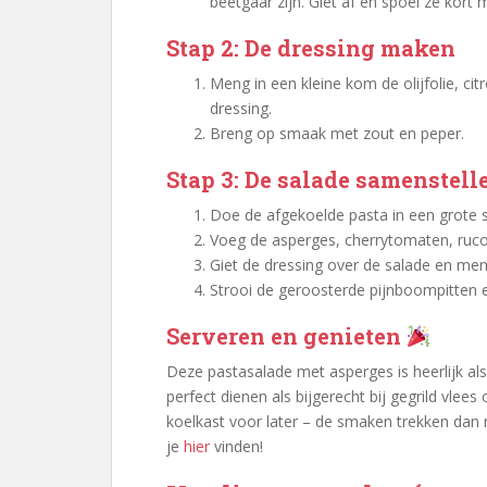
beetgaar zijn. Giet af en spoel ze kort
Stap 2: De dressing maken
Meng in een kleine kom de olijfolie, c
dressing.
Breng op smaak met zout en peper.
Stap 3: De salade samenstel
Doe de afgekoelde pasta in een grote s
Voeg de asperges, cherrytomaten, ruco
Giet de dressing over de salade en men
Strooi de geroosterde pijnboompitten en
Serveren en genieten
Deze pastasalade met asperges is heerlijk 
perfect dienen als bijgerecht bij gegrild vlee
koelkast voor later – de smaken trekken dan 
je
hier
vinden!