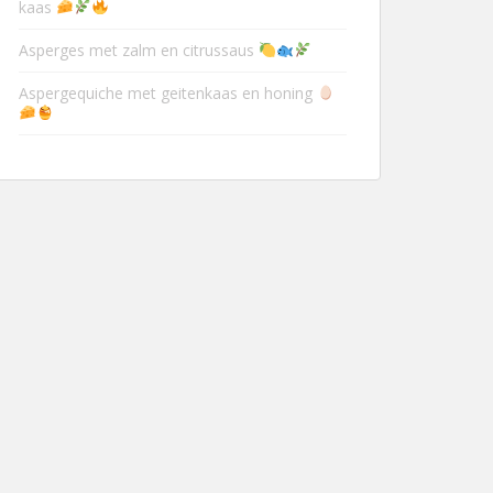
kaas
Asperges met zalm en citrussaus
Aspergequiche met geitenkaas en honing