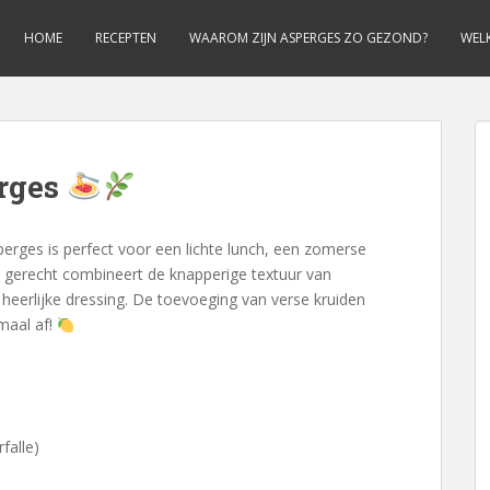
HOME
RECEPTEN
WAAROM ZIJN ASPERGES ZO GEZOND?
WELK
erges
erges is perfect voor een lichte lunch, een zomerse
Dit gerecht combineert de knapperige textuur van
eerlijke dressing. De toevoeging van verse kruiden
maal af!
rfalle)