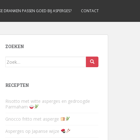
E DRANKEN PASSEN GOED BIJ ASPERGES?
CONTACT
ZOEKEN
Zoek
naar:
RECEPTEN
Risotto met witte asperges en gedroogde
Parmaham
Gnocco fritto met asperge
Asperges op Japanse wijze