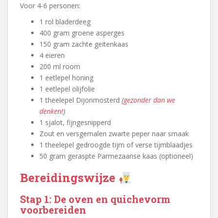
Voor 4-6 personen:
1 rol bladerdeeg
400 gram groene asperges
150 gram zachte geitenkaas
4 eieren
200 ml room
1 eetlepel honing
1 eetlepel olijfolie
1 theelepel Dijonmosterd
(
gezonder dan we
denken!
)
1 sjalot, fijngesnipperd
Zout en versgemalen zwarte peper naar smaak
1 theelepel gedroogde tijm of verse tijmblaadjes
50 gram geraspte Parmezaanse kaas (optioneel)
Bereidingswijze
Stap 1: De oven en quichevorm
voorbereiden