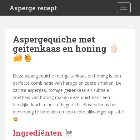
S
Asperge recept
TOGGLE
k
i
p
t
Aspergequiche met
o
geitenkaas en honing
m
a
i
n
c
Deze aspergequiche met geitenkaas en honing is een
o
perfecte combinatie van hartige en zoete smaken. De
n
zachte asperges, romige geitenkaas en subtiele
t
zoetheid van honing maken deze quiche tot een
e
heerlijke lunch, diner of bijgerecht. Bovendien is het
n
eenvoudig te bereiden en een echte blikvanger op tafel!
t
Ingrediënten