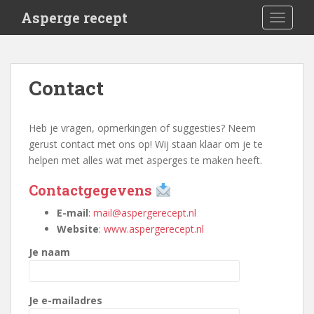
S
Asperge recept
TOGGLE
k
i
p
t
Contact
o
m
a
Heb je vragen, opmerkingen of suggesties? Neem
i
gerust contact met ons op! Wij staan klaar om je te
n
helpen met alles wat met asperges te maken heeft.
c
o
Contactgegevens
n
E-mail
:
mail@aspergerecept.nl
t
Website
:
www.aspergerecept.nl
e
n
Je naam
t
Je e-mailadres