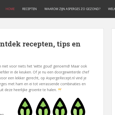
HOME
RECEPTEN
WAAROM ZIJN ASPERGES ZO GEZOND?
WELK
ontdek recepten, tips en
 niet voor niets het ‘witte goud’ genoemd! Maar ook
iefder in de keuken. Of je nu een doorgewinterde chef
voor een lekker gerecht, op AspergeRecept.nl vind je
perges met ham en ei tot verrassende combinaties en
uit deze heerlijke groente te halen.
den