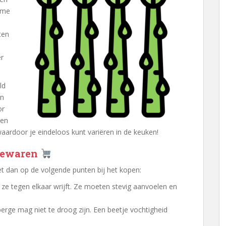
ame
ten
n
er
ld
en
or
een
ardoor je eindeloos kunt variëren in de keuken!
 bewaren
et dan op de volgende punten bij het kopen:
e ze tegen elkaar wrijft. Ze moeten stevig aanvoelen en
erge mag niet te droog zijn. Een beetje vochtigheid