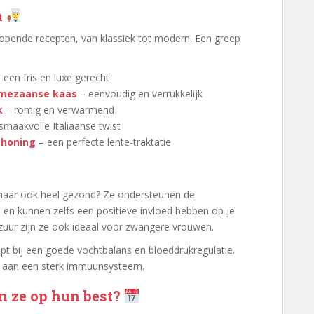
n
lopende recepten, van klassiek tot modern. Een greep
 een fris en luxe gerecht
rmezaanse kaas
– eenvoudig en verrukkelijk
k
– romig en verwarmend
smaakvolle Italiaanse twist
 honing
– een perfecte lente-traktatie
n, maar ook heel gezond? Ze ondersteunen de
en en kunnen zelfs een positieve invloed hebben op je
zuur zijn ze ook ideaal voor zwangere vrouwen.
lpt bij een goede vochtbalans en bloeddrukregulatie.
ij aan een sterk immuunsysteem.
n ze op hun best?