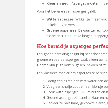
Kleur en geur
: Asperges moeten fris r
Voor het bewaren van asperges geldt:
Witte asperges
: Wikkel ze in een voc
enkele dagen vers.
Groene asperges
: Bewaar ze rechtop
bloemen. Dit houdt ze langer knapperig
Hoe bereid je asperges perfe
Een goede bereiding begint bij het schoonmake
groene en paarse asperges vaak alleen aan de
Daarna kun je ze koken, grillen, bakken of zel
Een klassieke manier om asperges te bereide
Breng een ruime pan met water aan de
Voeg een snufje zout en een klontje bo
Kook witte asperges 8-10 minuten en la
Groene asperges zijn sneller klaar en 
Serveer ze met ham, gekookte eieren, kr