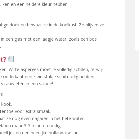
uiken en een heldere kleur hebben.
htige doek en bewaar ze in de koelkast. Zo blijven ze
 in een glas met een laagje water, zoals een bos
.
ct?
n. Witte asperges moet je volledig schillen, terwijl
 onderkant een klein stukje schil nodig hebben.
fs rauw eten in een salade!
n:
 kook.
ter toe voor extra smaak.
at ze nog even nagaren in het hete water.
hebben maar 3-5 minuten nodig.
ieltjes en een heerlijke hollandaisesaus!