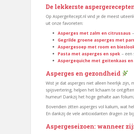
De lekkerste aspergerecepte
Op AspergeRecept.nl vind je de meest uiteen
uit onze favorieten:
Asperges met zalm en citrussaus
–
Gegrilde groene asperges met pa
Aspergesoep met room en biesloo
Pasta met asperges en spek
– een 
Aspergequiche met geitenkaas en
Asperges en gezondheid
Wist je dat asperges niet alleen heerlijk zij
spijsvertering, helpen het lichaam te ontgift
humeur! Dankzij het hoge gehalte aan folium
Bovendien zitten asperges vol kalium, wat he
En dankzij de vele antioxidanten dragen ze b
Aspergeseizoen: wanneer zij