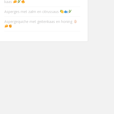
kaas
Asperges met zalm en citrussaus
Aspergequiche met geitenkaas en honing