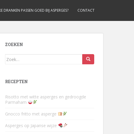
E DRANKEN PASSEN GOED BIJ ASPERGES?
CONTACT
ZOEKEN
Zoek
naar:
RECEPTEN
Risotto met witte asperges en gedroogde
Parmaham
Gnocco fritto met asperge
Asperges op Japanse wijze