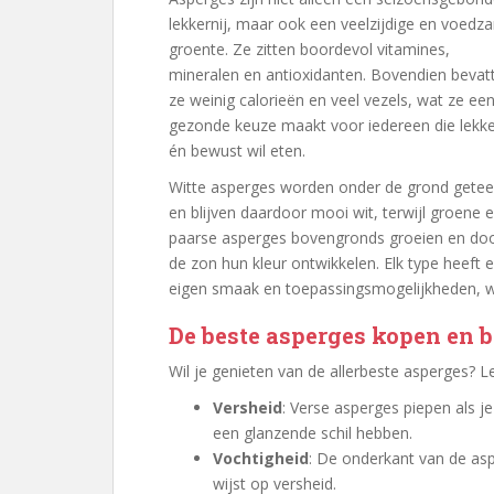
lekkernij, maar ook een veelzijdige en voedz
groente. Ze zitten boordevol vitamines,
mineralen en antioxidanten. Bovendien bevat
ze weinig calorieën en veel vezels, wat ze ee
gezonde keuze maakt voor iedereen die lekk
én bewust wil eten.
Witte asperges worden onder de grond getee
en blijven daardoor mooi wit, terwijl groene 
paarse asperges bovengronds groeien en do
de zon hun kleur ontwikkelen. Elk type heeft 
eigen smaak en toepassingsmogelijkheden, wa
De beste asperges kopen en
Wil je genieten van de allerbeste asperges? L
Versheid
: Verse asperges piepen als j
een glanzende schil hebben.
Vochtigheid
: De onderkant van de asp
wijst op versheid.