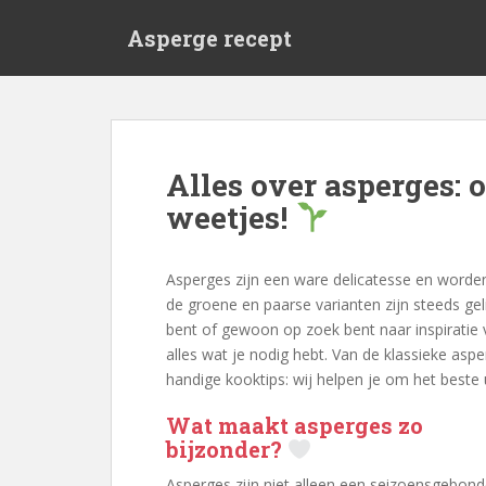
S
Asperge recept
k
i
p
t
o
m
Alles over asperges: 
a
weetjes!
i
n
c
Asperges zijn een ware delicatesse en worden
o
de groene en paarse varianten zijn steeds gel
n
bent of gewoon op zoek bent naar inspiratie 
t
alles wat je nodig hebt. Van de klassieke as
e
handige kooktips: wij helpen je om het beste 
n
t
Wat maakt asperges zo
bijzonder?
Asperges zijn niet alleen een seizoensgebon