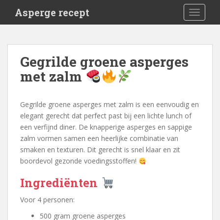
S
Asperge recept
TOGGLE
k
i
p
t
Gegrilde groene asperges
o
met zalm
m
a
i
Gegrilde groene asperges met zalm is een eenvoudig en
n
elegant gerecht dat perfect past bij een lichte lunch of
c
een verfijnd diner. De knapperige asperges en sappige
o
zalm vormen samen een heerlijke combinatie van
n
smaken en texturen. Dit gerecht is snel klaar en zit
t
boordevol gezonde voedingsstoffen!
e
n
Ingrediënten
t
Voor 4 personen:
500 gram groene asperges